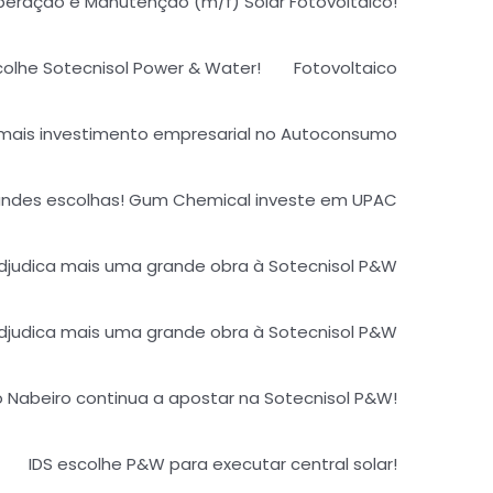
Operação e Manutenção (m/f) Solar Fotovoltaico!
scolhe Sotecnisol Power & Water!
Fotovoltaico
mais investimento empresarial no Autoconsumo
ndes escolhas! Gum Chemical investe em UPAC​
djudica mais uma grande obra à Sotecnisol P&W
djudica mais uma grande obra à Sotecnisol P&W
 Nabeiro continua a apostar na Sotecnisol P&W!
IDS escolhe P&W para executar central solar!​