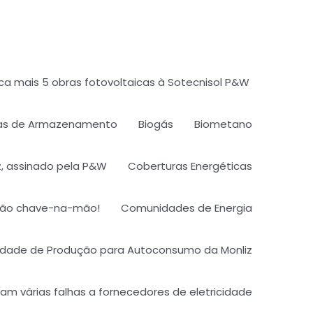
ica mais 5 obras fotovoltaicas à Sotecnisol P&W ​
ias de Armazenamento
Biogás
Biometano
, assinado pela P&W
Coberturas Energéticas
lução chave-na-mão!
Comunidades de Energia
nidade de Produção para Autoconsumo da Monliz​
 várias falhas a fornecedores de eletricidade