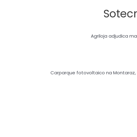
Skip
Sotec
to
content
Agriloja adjudica m
Carparque fotovoltaico na Montaraz,