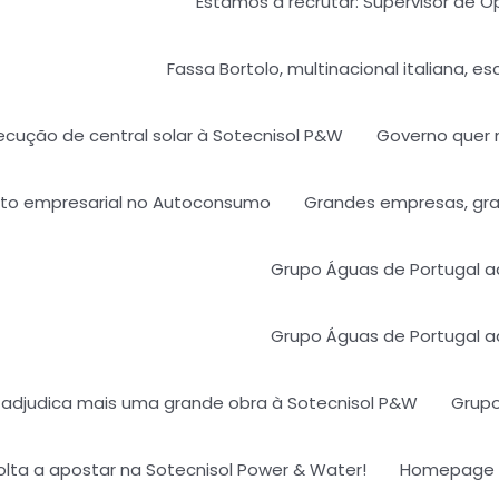
Estamos a recrutar: Supervisor de 
Fassa Bortolo, multinacional italiana, e
ecução de central solar à Sotecnisol P&W
Governo quer 
nto empresarial no Autoconsumo
Grandes empresas, gra
Grupo Águas de Portugal a
Grupo Águas de Portugal a
 adjudica mais uma grande obra à Sotecnisol P&W​
Grupo
lta a apostar na Sotecnisol Power & Water!
Homepage