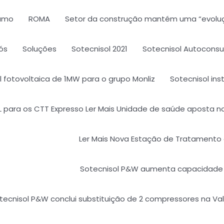
sumo
ROMA
Setor da construção mantém uma “evoluç
ós
Soluções
Sotecnisol 2021
Sotecnisol Autocons
al fotovoltaica de 1MW para o grupo Monliz
Sotecnisol ins
ARL para os CTT Expresso Ler Mais Unidade de saúde aposta n
Ler Mais Nova Estação de Tratamento 
Sotecnisol P&W aumenta capacidade
tecnisol P&W conclui substituição de 2 compressores na Val