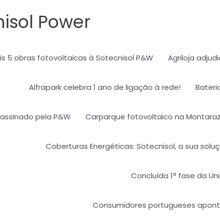
nisol Power
ais 5 obras fotovoltaicas à Sotecnisol P&W
Agriloja adjud
Alfrapark celebra 1 ano de ligação à rede!
Bater
 assinado pela P&W​
Carparque fotovoltaico na Montaraz
Coberturas Energéticas: Sotecnisol, a sua so
Concluída 1ª fase da U
Consumidores portugueses apontam