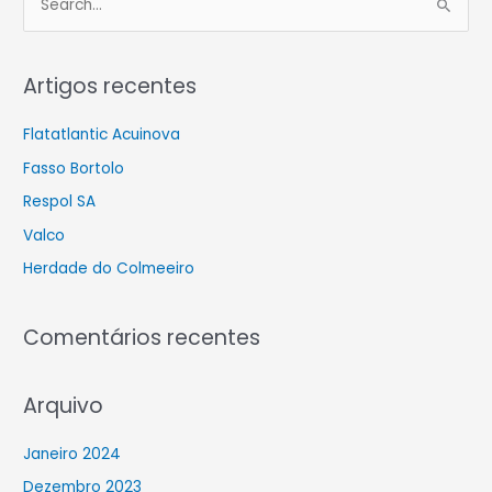
S
e
a
Artigos recentes
r
c
Flatatlantic Acuinova
h
Fasso Bortolo
f
Respol SA
o
Valco
r
Herdade do Colmeeiro
:
Comentários recentes
Arquivo
Janeiro 2024
Dezembro 2023