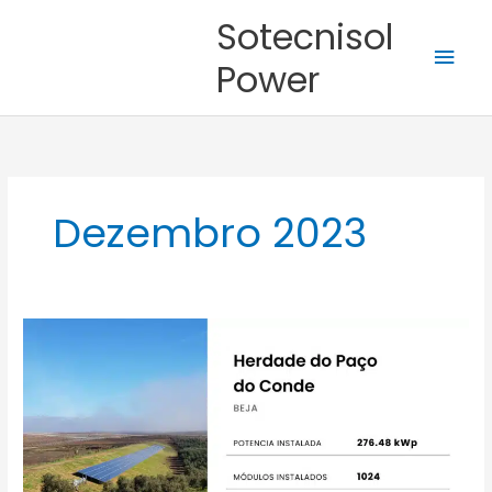
Skip
Mai
Sotecnisol
to
content
Men
Power
Dezembro 2023
Herdade
do
Paço
do
Conde