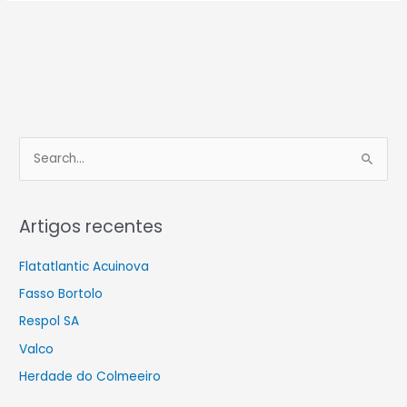
S
e
a
Artigos recentes
r
c
Flatatlantic Acuinova
h
Fasso Bortolo
f
Respol SA
o
Valco
r
Herdade do Colmeeiro
: