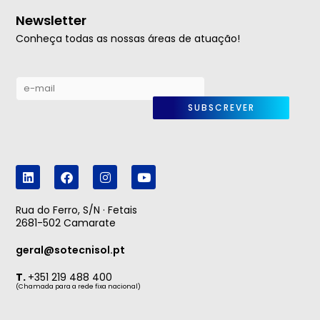
Newsletter
Conheça todas as nossas áreas de atuação!
SUBSCREVER
L
F
I
Y
i
a
n
o
n
c
s
u
k
e
t
t
Rua do Ferro, S/N · Fetais
e
b
a
u
2681-502 Camarate
d
o
g
b
i
o
r
e
geral@sotecnisol.pt
n
k
a
m
T.
+351 219 488 400
(Chamada para a rede fixa nacional)