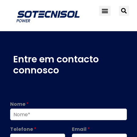
Skip
to
content
Entre em contacto
connosco
Nome
*
Telefone
*
Email
*