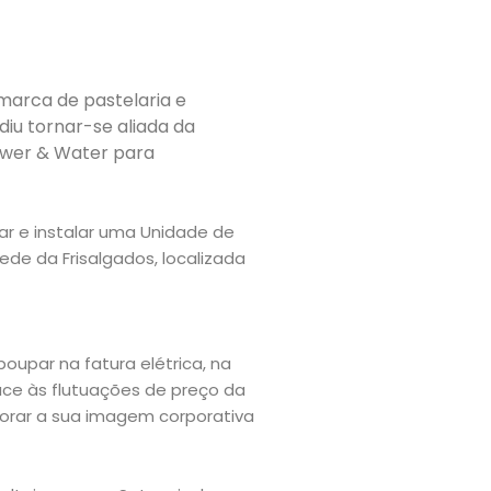
marca de pastelaria e
iu tornar-se aliada da
Power & Water para
ar e instalar uma Unidade de
e da Frisalgados, localizada
poupar na fatura elétrica, na
ace às flutuações de preço da
horar a sua imagem corporativa