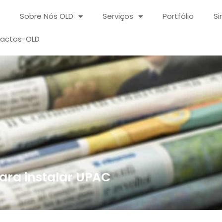
Sobre Nós OLD
Serviços
Portfólio
Si
actos-OLD
ra instalar UPAC​