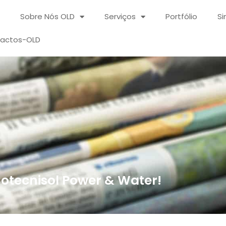
Sobre Nós OLD
Serviços
Portfólio
Si
actos-OLD
otecnisol Power & Water!