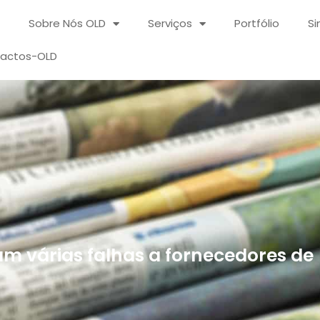
Sobre Nós OLD
Serviços
Portfólio
Si
actos-OLD
 várias falhas a fornecedores de