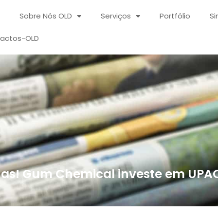
Sobre Nós OLD
Serviços
Portfólio
Si
actos-OLD
has! Gum Chemical investe em UPA