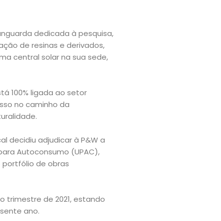
anguarda dedicada à pesquisa,
ção de resinas e derivados,
ma central solar na sua sede,
tá 100% ligada ao setor
passo no caminho da
uralidade.
l decidiu adjudicar à P&W a
 para Autoconsumo (UPAC),
portfólio de obras
mo trimestre de 2021, estando
esente ano.