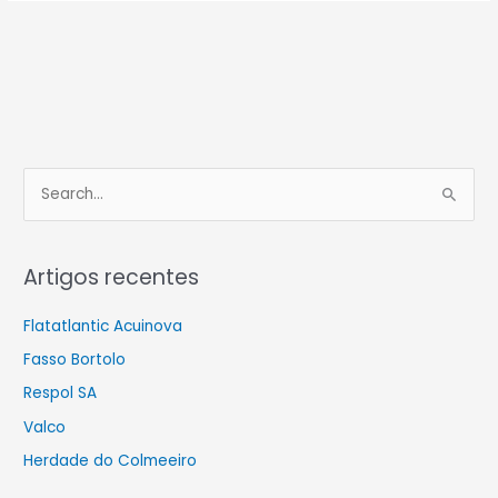
S
e
a
Artigos recentes
r
c
Flatatlantic Acuinova
h
Fasso Bortolo
f
Respol SA
o
Valco
r
Herdade do Colmeeiro
: