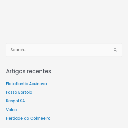
S
e
a
Artigos recentes
r
c
Flatatlantic Acuinova
h
Fasso Bortolo
f
Respol SA
o
Valco
r
Herdade do Colmeeiro
: