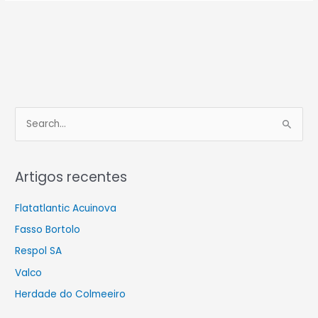
S
e
a
Artigos recentes
r
c
Flatatlantic Acuinova
h
Fasso Bortolo
f
Respol SA
o
Valco
r
Herdade do Colmeeiro
: