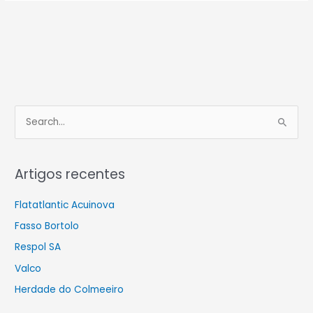
S
e
a
Artigos recentes
r
c
Flatatlantic Acuinova
h
Fasso Bortolo
f
Respol SA
o
Valco
r
Herdade do Colmeeiro
: