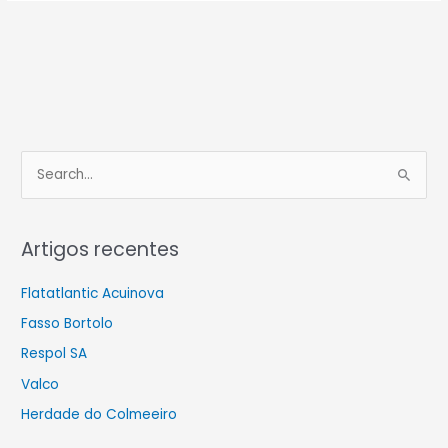
S
e
a
Artigos recentes
r
c
Flatatlantic Acuinova
h
Fasso Bortolo
f
Respol SA
o
Valco
r
Herdade do Colmeeiro
: